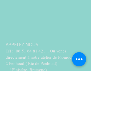
APPELEZ-NOUS
Tél :
06 51 64 81 42
.... Ou venez
directement à notre atelier de Plomodiern :
2 Penhoad ( Rte de Penhoad)
( Finistère, Bretagne)
CONTACTEZ-NOUS :
herve.lorant@laposte.net
heherrvfe.lorant@hlaposte.net