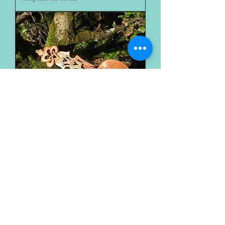
75 €. ...Le coeur et l'infini ! ( Sur
commande )
Rupture de stock