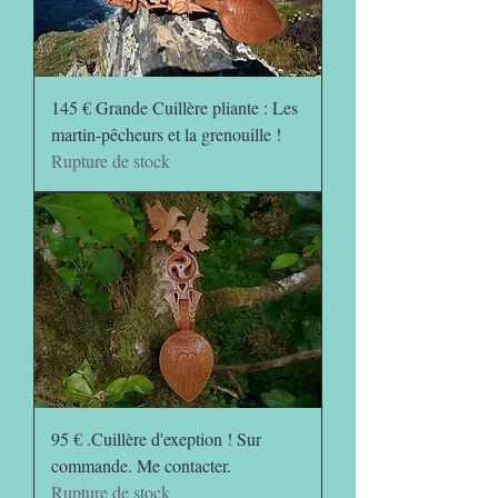
145 € Grande Cuillère pliante : Les
martin-pêcheurs et la grenouille !
Rupture de stock
95 € .Cuillère d'exeption ! Sur
commande. Me contacter.
Rupture de stock