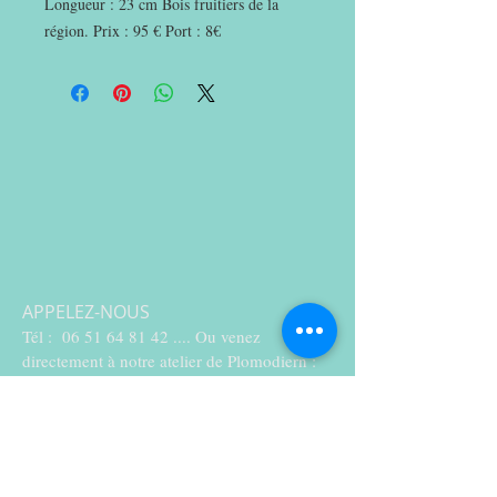
Longueur : 23 cm Bois fruitiers de la
région. Prix : 95 € Port : 8€
APPELEZ-NOUS
Tél :
06 51 64 81 42
.... Ou venez
directement à notre atelier de Plomodiern :
2 Penhoad ( Rte de Penhoad)
( Finistère, Bretagne)
CONTACTEZ-NOUS :